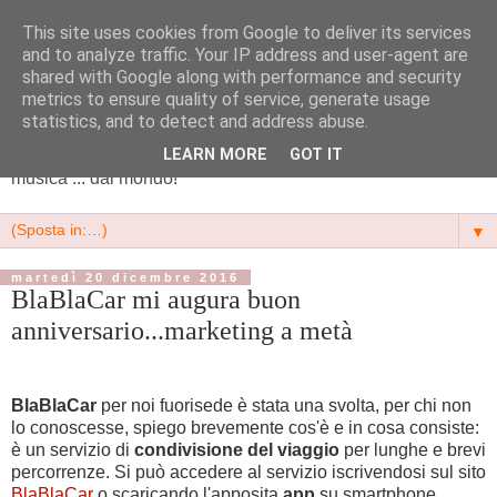
This site uses cookies from Google to deliver its services
NS Marketing || cultura e
and to analyze traffic. Your IP address and user-agent are
shared with Google along with performance and security
territori
metrics to ensure quality of service, generate usage
statistics, and to detect and address abuse.
Arte, scrittura, cultura, eventi, pubblicità e tanta buona
LEARN MORE
GOT IT
musica ... dal mondo!
▼
martedì 20 dicembre 2016
BlaBlaCar mi augura buon
anniversario...marketing a metà
BlaBlaCar
per noi fuorisede è stata una svolta, per chi non
lo conoscesse, spiego brevemente cos'è e in cosa consiste:
è un servizio di
condivisione del viaggio
per lunghe e brevi
percorrenze. Si può accedere al servizio iscrivendosi sul sito
BlaBlaCar
o scaricando l'apposita
app
su smartphone,