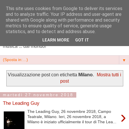
This site uses cookies from Google to deliver its services
NS Marketing || cultura e
and to analyze traffic. Your IP address and user-agent are
shared with Google along with performance and security
territori
metrics to ensure quality of service, generate usage
statistics, and to detect and address abuse.
Arte, scrittura, cultura, eventi, pubblicità e tanta buona
LEARN MORE
GOT IT
musica ... dal mondo!
▼
Visualizzazione post con etichetta
Milano
.
Mostra tutti i
post
martedì 27 novembre 2018
The Leading Guy
›
The Leading Guy, 26 novembre 2018, Campo
Teatrale, Milano. Ieri, 26 novembre 2018, a
Milano è iniziato ufficialmente il tour di The Lea...